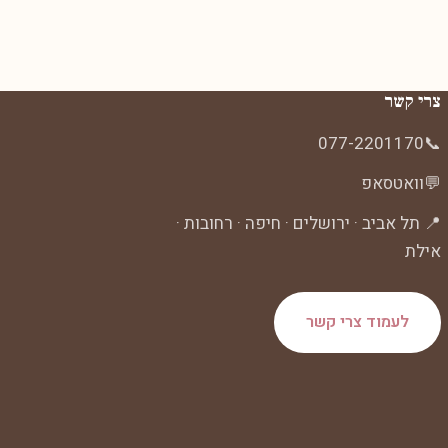
צרי קשר
077-2201170
📞
💬
וואטסאפ
📍 תל אביב · ירושלים · חיפה · רחובות ·
אילת
לעמוד צרי קשר