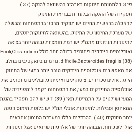
פי 1.3 לתמותת תינוקות בארה"ב בהשוואה להנקה (37 ).
תפקידה של ההנקה הבלעדית בבריאות התינוק
להאכלה בראשית החיים יש תפקיד מרכזי בהתפתחות והבשלה
של מערכת החיסון של התינוק. בהשוואה לתינוקות יונקים,
לתינוקות הניזונים מתמ"ל יש רמת חומציות גבוהה יותר בצואה
ואוכלוסיית חיידקים פתוגנים גדולה יותר כולל:Ecoli,Clostridium
difficile,Bacteroides fragilis (38). גורמים ביואקטיבים בחלב
אם מאפשרים אוכלוסיית חיידקים טובה יותר במעי של התינוק
היונק. אוליגוסכרידים, ציטוקינים ואימיונוגלובולינים מווסתים את
אוכלוסיית החיידקים במעי, את התפתחות רקמה לימפוידית של
המעי ושולטים על התמיינות תאי T (39 ) שיש להם תפקיד בהגנת
המאחסן וסבילות. לתינוקות אוכלי תמ"ל יש בלוטת תימוס קטנה
יותר מיונקים.(40 ). ההבדלים הללו במערכת החיסון אחראים
אולי לשכיחות הגבוהה יותר של אלרגיות שרואים אצל תינוקות