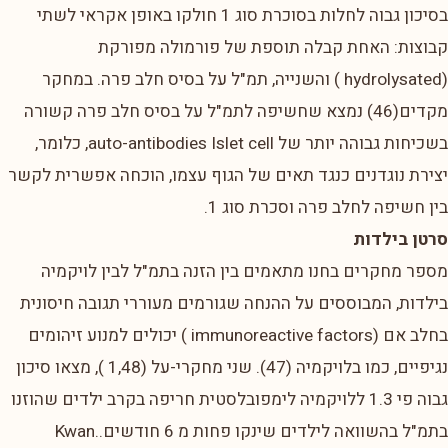
בסיכון גבוה לחלות בסוכרת סוג 1 חולקו באופן אקראי לשתי
קבוצות: האחת קבלה תוספת של פורמולה מפורקת
(hydrolysated ) והשנייה, תמ"ל על בסיס חלב פרה. במחקר
מקדים(46) נמצא שחשיפה לתמ"ל על בסיס חלב פרה קשורה
בשכיחות גבוהה יותר של auto-antibodies Islet cell, כלומר,
יצירת נוגדנים כנגד תאים של הגוף עצמו, הוכחה אפשרית לקשר
בין חשיפה לחלב פרה וסכרת סוג 1.
סרטן בילדות
מספר מחקרים בחנו מתאמים בין הזנה בתמ"ל לבין לויקמיה
בילדות, המבוססים על ההנחה שגורמים מעוררי תגובה חיסונית
בחלב אם (immunoreactive factors ) יכולים למנוע זיהומים
נגיפיים, כמו בלויקמיה (47). שני מחקרי-על (1,48 ), מצאו סיכון
גבוה פי 1.3 ללויקמיה לימפובלסטית חריפה בקרב ילדים שהוזנו
בתמ"ל בהשוואה לילדים שינקו פחות מ 6 חודשים..Kwan