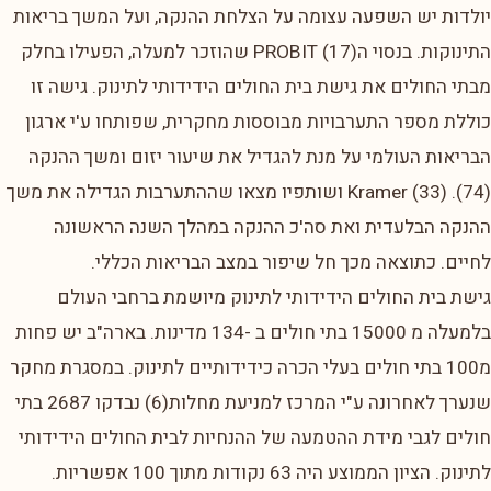
יולדות יש השפעה עצומה על הצלחת ההנקה, ועל המשך בריאות
התינוקות. בנסוי הPROBIT (17) שהוזכר למעלה, הפעילו בחלק
מבתי החולים את גישת בית החולים הידידותי לתינוק. גישה זו
כוללת מספר התערבויות מבוססות מחקרית, שפותחו ע'י ארגון
הבריאות העולמי על מנת להגדיל את שיעור יזום ומשך ההנקה
(74). Kramer (33) ושותפיו מצאו שההתערבות הגדילה את משך
ההנקה הבלעדית ואת סה'כ ההנקה במהלך השנה הראשונה
לחיים. כתוצאה מכך חל שיפור במצב הבריאות הכללי.
גישת בית החולים הידידותי לתינוק מיושמת ברחבי העולם
בלמעלה מ 15000 בתי חולים ב -134 מדינות. בארה"ב יש פחות
מ100 בתי חולים בעלי הכרה כידידותיים לתינוק. במסגרת מחקר
שנערך לאחרונה ע"י המרכז למניעת מחלות(6) נבדקו 2687 בתי
חולים לגבי מידת ההטמעה של ההנחיות לבית החולים הידידותי
לתינוק. הציון הממוצע היה 63 נקודות מתוך 100 אפשריות.