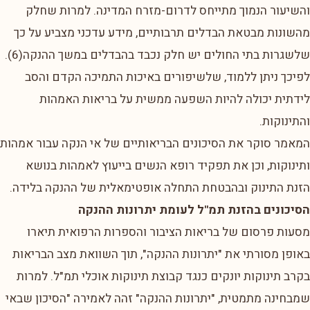
והשיעור הנמוך מתייחס לדרום-מזרח המדינה. למרות שחלק
מהשונות מבטאת הבדלים תרבותיים, מידע עדכני מצביע על כך
שלשגרות בתי החולים יש חלק נכבד בהבדלים במשך ההנקה(6).
לפיכך ניתן ללמוד, שלשיפורים באיכות התמיכה הקדם והסב
לידתית יכולה להיות השפעה ממשית על בריאות האמהות
והתינוקות.
המאמר סוקר את הסיכונים הבריאותיים של אי הנקה עבור אמהות
ותינוקות, וכן את תפקיד רופא הנשים בייעוץ לאמהות בנושא
הזנת התינוק ובהבטחת התחלה אופטימאלית של ההנקה בלידה.
הסיכונים בהזנת תמ"ל לעומת יתרונות ההנקה
מסעות פרסום של בריאות הציבור והספרות הרפואית תיארו
באופן מסורתי את "יתרונות ההנקה", תוך השוואת מצב הבריאות
בקרב תינוקות יונקים כנגד קבוצת תינוקות אוכלי תמ"ל. למרות
שמבחינה מתמטית, "יתרונות ההנקה" זהה לאמירה "הסיכון שבאי