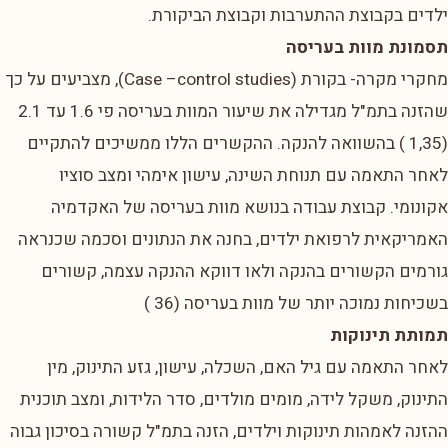
ילדים בקבוצת ההתערבות וקבוצת הביקורת.
תסמונת מוות בעריסה
מחקרי מקרה- בקורת (Case –control studies), מצביעים על כך
שהזנה בתמ"ל מגדילה את שיעור המוות בעריסה פי 1.6 עד 2.1
(1,35 ) בהשוואה להנקה. ההקשרים הללו ממשיכים להתקיים
לאחר התאמה עם תנוחת השינה, עישון אימהי ומצב סוציו
אקונומי. קבוצת עבודה בנושא מוות בעריסה של האקדמיה
האמריקאית לרפואת ילדים, בחנה את הנתונים וסכמה שכנראה
גורמים הקשורים בהנקה ולאו דווקא ההנקה עצמה, קשורים
בשכיחות נמוכה יותר של מוות בעריסה (36 )
תמותת תינוקות
לאחר התאמה עם גיל האם, השכלה, עישון, גזע התינוק, מין
התינוק, משקל לידה, מומים מולדים, סדר הלידות, ומצב תוכנית
ההזנה לאמהות תינוקות וילדים, הזנה בתמ"ל קשורה בסיכון גבוה