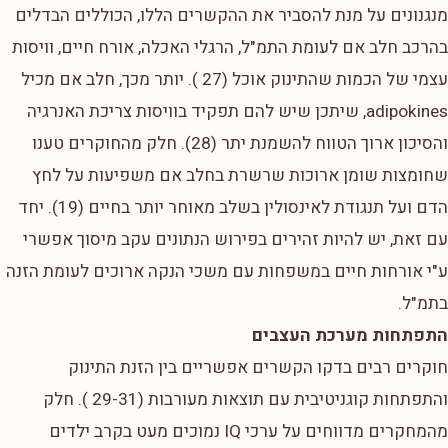
מנגנונים על מנת להסביר את ההקשרים הללו, הכוללים הבדלים
בהרכב חלב אם לעומת התמ"ל, הרגלי האכלה, אורח חיים, וויסות
עצמי של הכמות שהתינוק אוכל (27 ). יותר מכך, חלב אם מכיל
adipokines, שיתכן שיש להם תפקיד בוויסות צריכת האנרגיה
והסיכון ארוך הטווח להשמנת יתר (28). חלק מהחוקרים טענו
שחומצות שומן ארוכות שרשרת בחלב אם משפיעות על לחץ
הדם ועל תנגודת לאינסולין בשלב מאוחר יותר בחיים (19). יחד
עם זאת, יש להיות זהירים בפירוש הנתונים עקב מיסוך אפשרי
ע"י אורחות חיים במשפחות עם משכי הנקה ארוכים לעומת הזנה
בתמ"ל.
התפתחות מערכת העצבים
חוקרים רבים בדקו הקשרים אפשריים בין הזנת התינוק
והתפתחות קוגניטיבית עם תוצאות מעורבות (29-31 ). חלק
מהמחקרים מדווחים על ערכי IQ נמוכים מעט בקרב ילדים