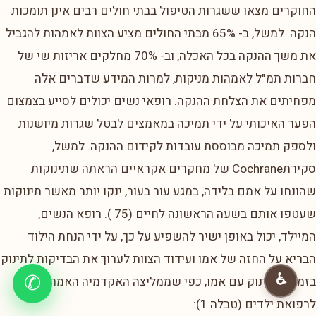
החוקרים מצאו ששגרות הטיפול בבתי חולים רבים אינן תומכות
הנקה. למשל, ב- 65% מבתי החולים מציע הצוות לאמהות להגביל
את משך ההנקה בכל האכלה, וב- 70% מחלקים אריזות שי של
חברות תמ"ל לאמהות מניקות, למרות המידע שדברים אלה
מפחיתים את הצלחת ההנקה. רופאי נשים יכולים לסייע בצמצום
הפער האיכותי על ידי תמיכה במאמצים לבטל שגרות מיושנות
ולספק תמיכה מבוססת עובדות לקידום ההנקה. למשל,
סקירתCochrane של מחקרים אקראיים הראתה שתינוקות
שהונחו על אמם בלידה, במגע עור בעור, ינקו יותר מאשר תינוקות
שעטפו אותם בשעה הראשונה לחיים (75 ). רופא הנשים,
המיילד, יכול באופן ישיר להשפיע על כך, על ידי הנחת הילוד
הבריא על החזה של אמו ועידוד הצוות לערוך את הבדיקות לתינוק
♿
✆
בזמן שהתינוק עם אמו, כפי שממליצה האקדמיה האמריקאית
לרפואת ילדים (טבלה 1):