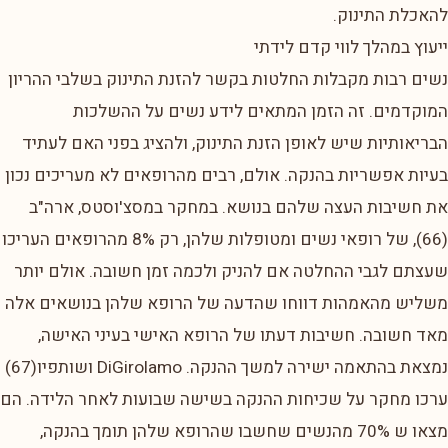
להאכלת התינוק.
ייעוץ במהלך לווי קדם לידתי
נשים רבות מקבלות החלטות בקשר להזנת התינוק בשלבי ההריון
המוקדמים. זה הזמן המתאים לידע נשים על ההשלכות
הבריאותיות שיש לאופן הזנת התינוק, ולהציג בפני האם לעתיד
בעיות אפשריות בהנקה. אולם, רבים מהרופאים לא מעריכים נכון
את חשיבות העצה שלהם בנושא. במחקר במסצ'וסטס, ארה"ב
(66), של רופאי נשים ומטופלות שלהן, רק 8% מהרופאים העריכו
שעצתם לגבי ההחלטה אם להניק ולכמה זמן חשובה. אולם יותר
משליש מהאמהות דווחו שהדעה של הרופא שלהן בנושאים אלה
מאד חשובה. חשיבות דעתו של הרופא האישי בעיני האישה,
נמצאת בהתאמה ישירה למשך ההנקה. DiGirolamo ושותפיו(67)
ערכו מחקר על שכיחות ההנקה בשישה שבועות לאחר הלידה. הם
מצאו ש 70% מהנשים שחשבו שהרופא שלהן תומך בהנקה,