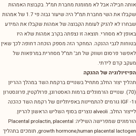
אותה חבילה אבל לא ממומנת מחברת תמ"ל. בקבוצת האמהות
שקבלו את השי מחברת תמ"ל היה שיעור גבוה פי 1.7 של אמהות
שבחרו לא להניק לעומת הקבוצה של אמהות שקבלו את המידע
באופן לא מסחרי. תוצאה זו נצפתה בקרב אמהות שלא היו
בטוחות לגבי ההנקה. המחקר הזה מספק הוכחה דחופה לכך שאין
לאפשר פרסום ושווק של חב' תמ"ל מסחרית במרפאות של
מעקב קדם לידתי.
הפיזיולוגיה של ההנקה
תהליך יצור החלב מתחיל בשנויים ברקמת השד במהלך ההריון
(70). שנויים הורמונלים ברמות האסטרוגן, פרולקטין, פרוגסטרון
וIGF -1 גורמים להתמיינות באפיתליום של רקמת השד כהכנה
לייצור החלב. alveoli נוצרים בסוף השליש הראשון להריון.
הורמונים שמפרישה השיליה: Placental prolactin, placental
growth hormone,human placental lactogen, תומכים בתהליך