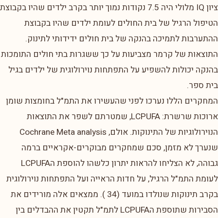
ציון IQ מלולי היה 7.5 נקודות נמוך יותר בקרב ילדים שהיו בקבוצת
הטיפול הרגיל של בית החולים לעומת ילדים שהיו בקבוצת
ההתערבות לתמיכה בהנקה של בית חולים ידידותי לתינוק.
התוצאות של קרמר מצביעות על כך ששגרות בתי חולים התומכות
בהנקה יכולות להשפיע על התפתחות נוירולוגית של ילדים בגיל
בית ספר.
המחקרים הללו נערכו לפני שהעשירו את התמ"ל בחומצות שומן
ארוכות שרשרת: LCPUFA, שמטרתם לשפר את התוצאות
הנוירולוגיות של התינוקות. אולם, Cochrane Meta analysis
שנערך לא מזמן, סכם שמחקרים מבוקרים-אקראיים ברמה
גבוהה, לא הצליחו להראות יתרון כלשהו להוספת הLCPUFA
לעומת התמ"ל הרגיל, על חדות הראייה ועל התפתחות נוירולוגית
בקרב תינוקות שנולדו במועד (34 ). ממצאים אלה מורידים את
הסבירות שתוספת הLCPUFA לתמ"ל תקטין את ההבדלים בין