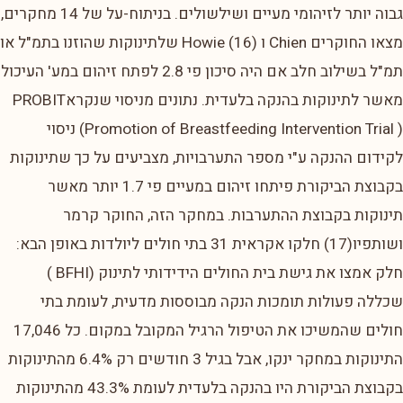
גבוה יותר לזיהומי מעיים ושילשולים. בניתוח-על של 14 מחקרים,
מצאו החוקרים Chien ו Howie (16) שלתינוקות שהוזנו בתמ"ל או
תמ"ל בשילוב חלב אם היה סיכון פי 2.8 לפתח זיהום במע' העיכול
מאשר לתינוקות בהנקה בלעדית. נתונים מניסוי שנקראPROBIT
(Promotion of Breastfeeding Intervention Trial ) ניסוי
לקידום ההנקה ע"י מספר התערבויות, מצביעים על כך שתינוקות
בקבוצת הביקורת פיתחו זיהום במעיים פי 1.7 יותר מאשר
תינוקות בקבוצת ההתערבות. במחקר הזה, החוקר קרמר
ושותפיו(17) חלקו אקראית 31 בתי חולים ליולדות באופן הבא:
חלק אמצו את גישת בית החולים הידידותי לתינוק (BFHI )
שכללה פעולות תומכות הנקה מבוססות מדעית, לעומת בתי
חולים שהמשיכו את הטיפול הרגיל המקובל במקום. כל 17,046
התינוקות במחקר ינקו, אבל בגיל 3 חודשים רק 6.4% מהתינוקות
בקבוצת הביקורת היו בהנקה בלעדית לעומת 43.3% מהתינוקות