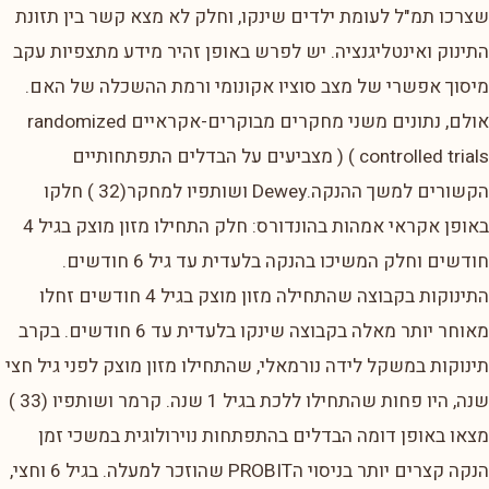
שצרכו תמ"ל לעומת ילדים שינקו, וחלק לא מצא קשר בין תזונת
התינוק ואינטליגנציה. יש לפרש באופן זהיר מידע מתצפיות עקב
מיסוך אפשרי של מצב סוציו אקונומי ורמת ההשכלה של האם.
אולם, נתונים משני מחקרים מבוקרים-אקראיים randomized
controlled trials ) ( מצביעים על הבדלים התפתחותיים
הקשורים למשך ההנקה.Dewey ושותפיו למחקר(32 ) חלקו
באופן אקראי אמהות בהונדורס: חלק התחילו מזון מוצק בגיל 4
חודשים וחלק המשיכו בהנקה בלעדית עד גיל 6 חודשים.
התינוקות בקבוצה שהתחילה מזון מוצק בגיל 4 חודשים זחלו
מאוחר יותר מאלה בקבוצה שינקו בלעדית עד 6 חודשים. בקרב
תינוקות במשקל לידה נורמאלי, שהתחילו מזון מוצק לפני גיל חצי
שנה, היו פחות שהתחילו ללכת בגיל 1 שנה. קרמר ושותפיו (33 )
מצאו באופן דומה הבדלים בהתפתחות נוירולוגית במשכי זמן
הנקה קצרים יותר בניסוי הPROBIT שהוזכר למעלה. בגיל 6 וחצי,