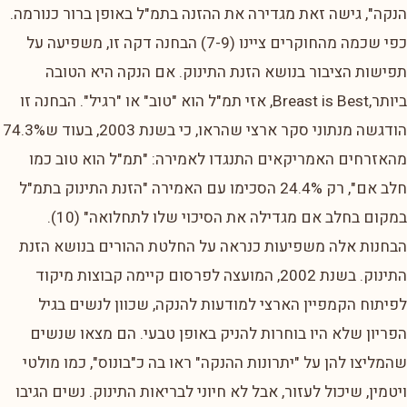
הנקה", גישה זאת מגדירה את ההזנה בתמ"ל באופן ברור כנורמה.
כפי שכמה מהחוקרים ציינו (7-9) הבחנה דקה זו, משפיעה על
תפישות הציבור בנושא הזנת התינוק. אם הנקה היא הטובה
ביותר,Breast is Best, אזי תמ"ל הוא "טוב" או "רגיל". הבחנה זו
הודגשה מנתוני סקר ארצי שהראו, כי בשנת 2003, בעוד ש74.3%
מהאזרחים האמריקאים התנגדו לאמירה: "תמ"ל הוא טוב כמו
חלב אם", רק 24.4% הסכימו עם האמירה "הזנת התינוק בתמ"ל
במקום בחלב אם מגדילה את הסיכוי שלו לתחלואה" (10).
הבחנות אלה משפיעות כנראה על החלטת ההורים בנושא הזנת
התינוק. בשנת 2002, המועצה לפרסום קיימה קבוצות מיקוד
לפיתוח הקמפיין הארצי למודעות להנקה, שכוון לנשים בגיל
הפריון שלא היו בוחרות להניק באופן טבעי. הם מצאו שנשים
שהמליצו להן על "יתרונות ההנקה" ראו בה כ"בונוס", כמו מולטי
ויטמין, שיכול לעזור, אבל לא חיוני לבריאות התינוק. נשים הגיבו