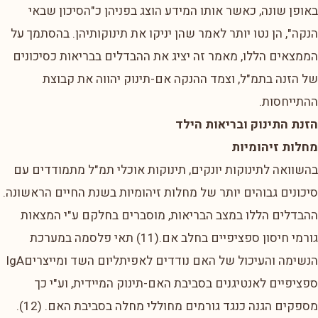
באופן שונה, כאשר אותו המידע הוצג בפניהן כ"הסיכון שבאי
הנקה", הן נטו יותר לאמר שהן יניקו את תינוקותיהן. בהסתמך על
הממצאים הללו, מאמר זה יציג את ההבדלים בבריאות כסיכונים
של הזנה בתמ"ל, וצמד ההנקה אם-תינוק יהווה את קבוצת
ההתייחסות.
הזנת התינוק ובריאות הילד
מחלות זיהומיות
בהשוואה לתינוקות יונקים, תינוקות אוכלי תמ"ל מתמודדים עם
סיכונים גבוהים יותר של מחלות זיהומיות בשנת החיים הראשונה.
ההבדלים הללו במצב הבריאות, מוסברים בחלקם ע"י המצאות
גורמי חיסון ספציפיים בחלב אם.(11) תאי פלסמה במערכת
הנשימה והעיכול של האם נודדים לאפיתליום השד ומייצריםIgA
ספציפיים לאנטיגנים בסביבת האם-תינוק המיידית, וע"י כך
מספקים הגנה כנגד גורמים מחוללי מחלה בסביבת האם. (12).