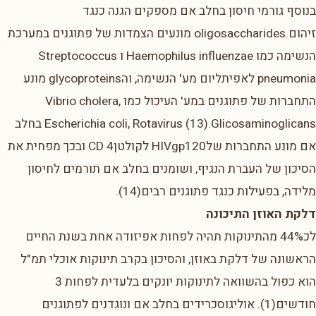
בנוסף גורמי חיסון בחלב אם מספקים הגנה כנגד
זיהום.oligosaccharides מונעים הצמדות של פתוגנים במערכת
הנשימה כמו Haemophilus influenzae ו Streptococcus
pneumonia לאפיתליום מע' הנשימה, והglycoproteins מונע
התחברות של פתוגנים במע' העיכול כמו Vibrio cholera,
Escherichia coli, Rotavirus (13).Glicosaminoglicans בחלב
אם מונע התחברות שלHIVgp120 לקולטןCD 4 ובכך מפחית את
הסיכון של העברת הנגיף, ושומנים בחלב אם תורמים לחיסון
מלידה, בפעילות כנגד פתוגנים רבים(14).
דלקת האוזן התיכונה
לכ44% מהתינוקות תהיה לפחות אפיזודה אחת בשנת החיים
הראשונה של דלקת באוזן, והסיכון בקרב תינוקות אוכלי תמ"ל
הוא כפול בהשוואה לתינוקות יונקים בלעדית לפחות 3
חודשים(1). אוליגוסכרידים בחלב אם ונוגדנים לפתוגנים