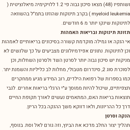
ושותפיו (48) מצאו סיכון גבוה פי 1.2 ללויקימיה מיאלוציטית (
myeloid leukemia ) בקרב תינוקות שהוזנו בתמ"ל בהשוואה
לתינוקות שינקו יותר מ 6 חודשים.
תזונת תינוקות ובריאות האמהות
אי הנקה או גמילה מוקדמת קשורה בסיכונים בריאותיים לאמהות
וכן לתינוקות. נתונים אפידמיולוגים מצביעים על כך שלנשים לא
מניקות יש סיכון גבוה יותר לסרטן השד ולסרטן השחלות, וכן
לסוכרת סוג 2, סינדרום מטבולי, מחלות לב כליליות והשמנת יתר.
כמו בספרות של רפואת הילדים, רוב המידע מגיע ממחקרים
תצפיתיים, שיכול להיות ממוסך ע"י הרגלי בריאות אחרים. לגבי
תוצאות בריאות האם, המתאמים נעשים לאורך תקופת החיים
דרך כל ההריונות, ולאו דווקא משך ההנקה בכל הריון.
הנקה וסרטן
תהליך יצור החלב מדכא את הביוץ, וזה גורם לאל וסת. בנוסף,