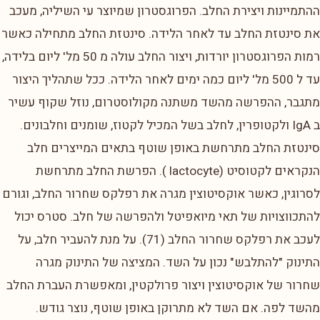
ההתמיינות ויצירת החלב. הפרוגסטרון שמיוצר עי השיליה, מעכב
את סינטזת החלב עד לאחר הלידה. סינטזת החלב מתחילה כאשר
רמות הפרוגסטרון יורדות, ויצור החלב עולה מ 50 מל' ליום בלידה,
עד ל 500 מל' ליום כמה ימים לאחר הלידה. ככל שתהליך היצור
מתגבר, ההפרשה מהשד משתנה מקולוסטרום, נוזל שקוף עשיר
ב IgA ולקטופרין, לחלב בשל המכיל לקטוז, שומנים וחלבונים.
סינטזת החלב מתרחשת באופן שוטף בתאים המייצרים חלב
הנקראים לקטוסיט (lactocyte ). הפרשת החלב מתרחשת
לסרוגין, כאשר אוקסיטוצין מגרה את רפלקס שחרור החלב, וגורם
להתכווצויות של תאי מיואפיטל ולהפרשה של חלב. סטרס יכול
לעכב את רפלקס שחרור החלב (71). על מנת להעביר חלב, על
התינוק "להתלבש" נכון על השד. המציצה של התינוק מגרה
שחרור של אוקסיטוצין ויצור פרולקטין, ומאפשרת העברת החלב
מהשד לפה. אם השד לא מתרוקן באופן שוטף, נוצר גודש.