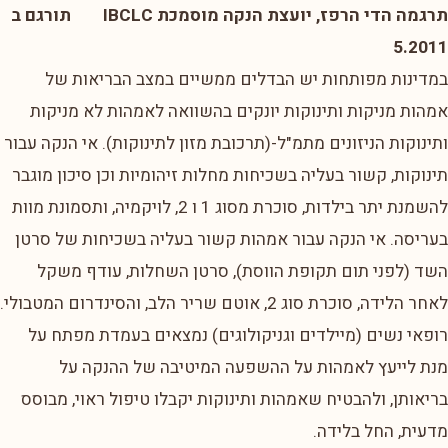
תרגמה הדי הרפז, יועצת הנקה מוסמכת IBCLC תורגם ב
5.2011
במדינות מפותחות יש הבדלים ממשיים במצב הבריאות של
אמהות מניקות ותינוקות יונקים בהשוואה לאמהות לא מניקות
ותינוקות הניזונים מתמ"ל-(תרכובת מזון לתינוקות). אי הנקה עבור
תינוקות, קשור בעליה בשכיחות מחלות זיהומיות וכן סיכון מוגבר
להשמנת יתר בילדות, סוכרת מסוג 1 ו 2, לויקמיה, ותסמונת מוות
בעריסה. אי הנקה עבור אמהות קשור בעליה בשכיחות של סרטן
השד (לפני תום תקופת הווסת), סרטן השחלות, עודף משקל
לאחר הלידה, סוכרת סוג 2, אוטם שריר הלב, והסינדרום המטבולי.
רופאי נשים (מיילדים וגניקולוגים) נמצאים בעמדת מפתח על
מנת לייעץ לאמהות על ההשפעה המיטיבה של ההנקה על
בריאותן, ולהבטיח שאמהות ותינוקות יקבלו טיפול ראוי, מבוסס
מדעית, החל בלידה.