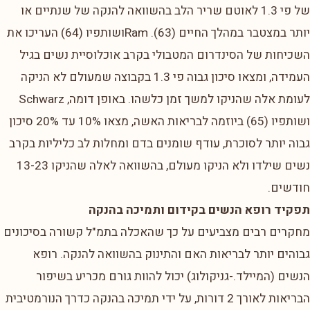
של פי 1.3 לאוטם שריר הלב בהשוואה להנקה של שנתיים או
יותר במצטבר במהלך החיים (63). Ramושותפיו (64) העריכו את
השכיחות של הסינדרום המטבולי בקרב אוכלוסיית נשים בגיל
העמידה, ומצאו סיכון גבוה פי 1.3 בקבוצה שמעולם לא הניקה
לעומת אלה שהניקו למשך זמן כלשהו. באופן דומה, Schwarz
ושותפיו (65) ביוזמה לבריאות האשה, מצאו 10% עד 20% סיכון
גבוה יותר לסוכרת, עודף שומנים בדם ומחלות לב כליליות בקרב
נשים שילדו ולא הניקו מעולם, בהשוואה לאלה שהניקו 13-23
חודשים.
תפקיד רופא הנשים בקידום ותמיכה בהנקה
מחקרים רבים מצביעים על כך שהאכלה בתמ"ל קשורה בסיכונים
גבוהים יותר לבריאות האם והתינוק בהשוואה להנקה. רופא
הנשים (המיילד.-גניקולוג) יכול להוות גורם מכריע בשיפור
הבריאות לאורך 2 דורות, על ידי תמיכה בהנקה כדרך הנורמטיבית