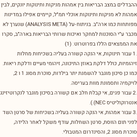
ההבדלים במצב הבריאות בין אמהות מניקות ותינוקות יונקים, לבין
אמהות לא מניקות ותינוקות אוכלי תמ"ל, קיימים אפילו במדינות
מפותחות כמו ארה"ב. בניתוח-על (ANALYSIS META) שנערך לא
מכבר ע"י הסוכנות למחקר ואיכות שרותי הבריאות בארה"ב, סקרו
את הממצאים הללו בפרוטרוט: (1)
.1 עבור תינוקות, אי הנקה קשורה בעליה בשכיחות מחלות
זיהומיות, כולל דלקת באוזן התיכונה, זיהומי מעיים ודלקת ריאות.
כמו כן סיכון מוגבר להשמנת יתר בילדות, סוכרת מסוג 1 ו 2,
לויקמיה ותסמונת מוות בעריסה.
.2 עבור פגים, אי קבלת חלב אם קשורה בסיכון מוגבר לנקרוטיזינג
אנטרוקוליטיס NEC).).
.3 עבור אמהות, אי הנקה קשורה בעליה בשכיחות של סרטן השד
לפני תום הווסת, סרטן השחלות, עודף משקל לאחר הלידה,
סוכרת מסוג 2, והסינדרום המטבולי.