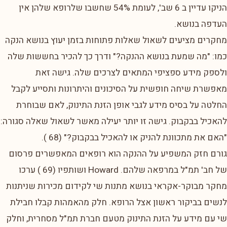
הניקו עדיין ב 6 שב', לעומת 54% שחשבו שלרופא שלהן אין
העדפה בנושא.
מחקרים מציעים לשאול שאלות פתוחות בזמן יעוץ בנושא הנקה
כמו: "מה שמעת בנושא ההנקה?" ודרך כך להכיר בחששות שלה
ולספק מידע ספציפי המתאים לצרכים שלה. גישה זאת
מאפשרת שיחה חופשית על הסיכונים והיתרונות ותסייע לקבל
החלטה על בסיס מידע לגבי אופן הזנת התינוק, לאם שבוחרת
להאכיל בבקבוק. גישה זו יותר יעילה מאשר לשאול שאלה סגורה:
"האם את מתכוונת להניק או להאכיל בבקבוק?" (68 ).
גורם חזק המשפיע על ההנקה הוא רופאים המאפשרים פרסום
של חב' תמ"ל במרפאה שלהם. Howard ושותפיו (69 ) ערכו
מחקר מבוקר-אקראי בנושא מתנות שי לקידום מכירות שניתנות
לנשים בביקור ראשון אצל הרופא. חלק מהאמהות קבלו חבילת
שי עם מידע על הזנת התינוק מטעם חברת תמ"ל מסחרית, וחלק