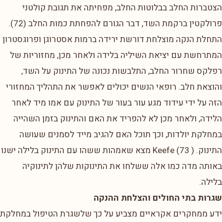
הצטברות החלב בבלוטות החלב, מפחיתה את תגובת קולטני
פרולקטין ברקמת השד, דבר הגורם להפחתת כמות החלב (72).
התחלת הנקה מוצלחת דורשת ירידה ברמות אסטרוגן ופרוגסטרון
המתרחשת עם יציאת השיליה בלידה ולאחר מכן, מחזוריות של
רפלקס שחרור החלב, התלבשות נכונה של התינוק על השד,
והוצאת חלב. רופאי הנשים יכולים לאפשר את התהליך המחזורי
הזה על ידי עידוד מגע עור בעור של התינוק עם אמו מיד לאחר
הלידה, ולאחר מכן לא להפריד את האם והתינוק בזמן השהייה
במחלקת יולדות, וכך תוכל האם להגיב מייד לסמנים שעושה
התינוק. Keefe (73 ) מצא שאמהות ששהו עם התינוק בלילה ישנו
באותה מדה כמו אלה ששלחו את התינוקות שלהן לתינוקיה
בלילה.
שגרות בתי החולים והצלחת ההנקה
ידע ממחקרים אקראיים מצביע על כך שלשגרת הטיפול במחלקת