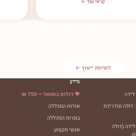
קראי עוד ←
מוד מקצוע עם משמעות?
 התחייבות.
לשיחת ייעוץ ←
מידע
לידה
💗 דולות בסטאז' — 750 ₪
 דולה ומדריכת
אודות המכללה
בוגרות המכללה
לידה (דולה
אנשי מקצוע
)