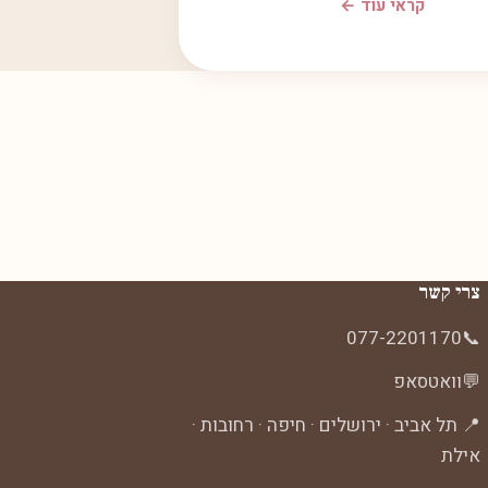
קראי עוד ←
צרי קשר
077-2201170
📞
💬
וואטסאפ
📍 תל אביב · ירושלים · חיפה · רחובות ·
אילת