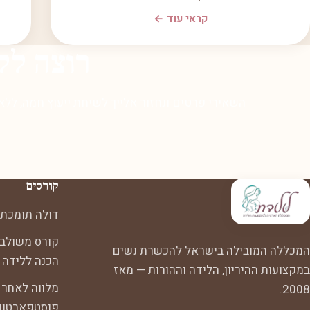
קראי עוד ←
רוצה לל
השאירי פרטים ונחזור אלייך לשיחת ייעוץ חמה, ללא
קורסים
דולה תומכת 
קורס משולב:
המכללה המובילה בישראל להכשרת נשים
הכנה ללידה
במקצועות ההיריון, הלידה וההורות — מאז
מלווה לאחר 
2008.
פוסטפארטום