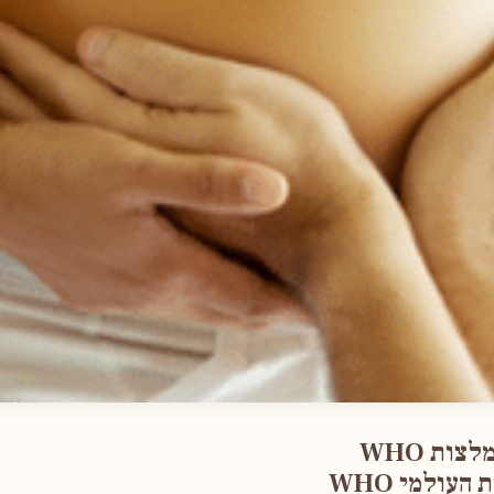
ות WHO
העולמי WHO