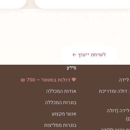
מוד מקצוע עם משמעות?
 התחייבות.
לשיחת ייעוץ ←
מידע
לידה
💗 דולות בסטאז' — 750 ₪
 דולה ומדריכת
אודות המכללה
בוגרות המכללה
לידה (דולה
אנשי מקצוע
)
בוגרות ממליצות