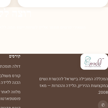
רוצה לל
השאירי פרטים ונחזור אלייך לשיחת ייעוץ חמה, ללא
קורסים
דולה תומכת 
קורס משולב:
המכללה המובילה בישראל להכשרת נשים
הכנה ללידה
במקצועות ההיריון, הלידה וההורות — מאז
מלווה לאחר 
2008.
פוסטפארטום
✆