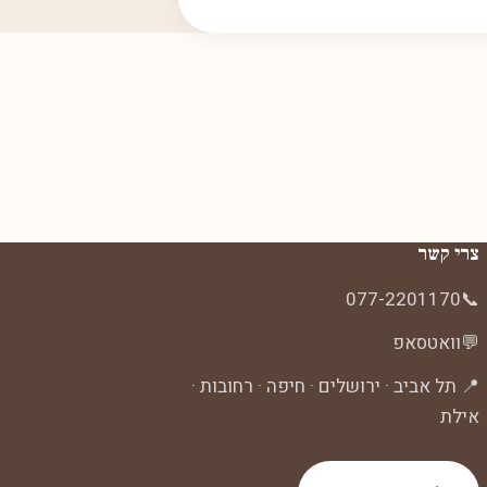
צרי קשר
077-2201170
📞
💬
וואטסאפ
📍 תל אביב · ירושלים · חיפה · רחובות ·
אילת