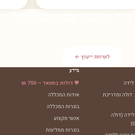
מוד מקצוע עם משמעות?
 התחייבות.
לשיחת ייעוץ ←
מידע
לידה
💗 דולות בסטאז' — 750 ₪
 דולה ומדריכת
אודות המכללה
בוגרות המכללה
לידה (דולה
אנשי מקצוע
)
בוגרות ממליצות