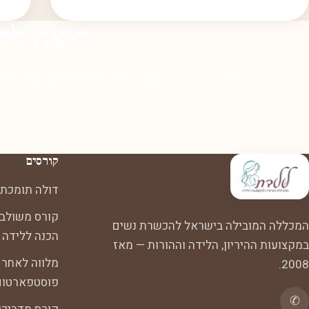
רוצה לל
השאירי פרטים ונחזור אלייך לשיחת ייעוץ חמה, ללא
קורסים
דולה תומכת 
קורס משולב:
המכללה המובילה בישראל להכשרת נשים
הכנה ללידה
במקצועות ההיריון, הלידה וההורות — מאז
מלווה לאחר 
2008.
פוסטפארטום
✆