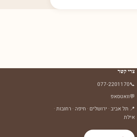
צרי קשר
077-2201170
📞
💬
וואטסאפ
📍 תל אביב · ירושלים · חיפה · רחובות ·
אילת